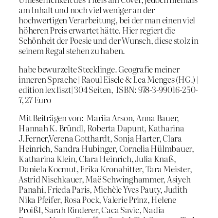
am Inhalt und noch viel weniger an der
hochwertigen Verarbeitung, bei der man einen viel
höheren Preis erwartet hätte. Hier regiert die
Schönheit der Poesie und der Wunsch, diese stolz in
seinem Regal stehen zu haben.
habe bewurzelte Stecklinge. Geografie meiner
inneren Sprache | Raoul Eisele & Lea Menges (HG.) |
edition lex liszt| 304 Seiten, ISBN: 978-3-99016-250-
7, 27 Euro
Mit Beiträgen von: Mariia Arson, Anna Bauer,
Hannah K. Bründl, Roberta Dapunt, Katharina
J.Ferner,Verena Gotthardt, Sonja Harter, Clara
Heinrich, Sandra Hubinger, Cornelia Hülmbauer,
Katharina Klein, Clara Heinrich, Julia Knaß,
Daniela Kocmut, Erika Kronabitter, Tara Meister,
Astrid Nischkauer, Maë Schwinghammer, Asiyeh
Panahi, Frieda Paris, Michèle Yves Pauty, Judith
Nika Pfeifer, Rosa Pock, Valerie Prinz, Helene
Proißl, Sarah Rinderer, Caca Savic, Nadia