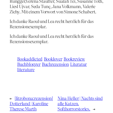
Rungger,Verena Stauffer, Sualah Tei, Susanne Toth,
Liesl Ujvar, Seda Tunç, Jana Volkmann, Valerie
Zichy. Mit einem Vorwort von Simone Schabert.
Ich danke Raoul und Lea recht herzlich für das
Rezensionexemplar.
Ich danke Raoul und Lea recht herzlich für das
Rezensionsexemplar.
Bookaddicted
Booklover
Bookreview
Buchblogger
Buchrezension
Literatur
literature
←
[litrobona:rezension]
Nina Heller | Nachts sind
Dotterland | Karoline
alle Katzen.
Therese Marth
Softhorrorstories.
→