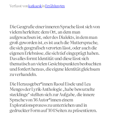
Verfasst von
katkaesk
in
Erzählungen
Die Geografie einer inneren Sprache lässt sich von
vielem herleiten: dem Ort, an dem man
aufgewachsen ist, oder des Dialekts, in dem man
groß geworden ist, es ist auch die Muttersprache,
die sich geografisch verorten lässt, oder auch die
eigenen Erlebnisse, die sich tief eingeprägt haben.
Das alles formt Identität und diese lässt sich
thematisch an vielen Gesichtspunkten beobachten
und fordert heraus, die eigene Identität gleichsam
zu verhandeln.
Die Herausgeber*innen Raoul Eisele und Lea
Menges der Lyrik-Anthologie „habe bewurzelte
stecklinge“ stellten sich zur Aufgabe, die innere
Sprache von 36 Autor*innen einem
Explorationsprozess zu unterziehen und in
gedruckter Form auf 304 Seiten zu präsentieren.