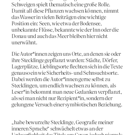
Schweigen spielt thematisch eine große Rolle.
Damit all diese Pflanzen wachsen können, nimmt
das Wasser in vielen Beiträgen eine wichtige
Position ein: Seen, wie etwa der Bodensee,
unbekannte Flüsse, bekannte wie der Inn oder die
Donau und auch das Meer bleiben hier nicht
unerwähnt.
Die Autor*innen zeigen uns Orte, an denen sie oder
ihre Stecklinge gepflanzt wurden: Städte, Dörfer,
Lagerplätze, Lieblingsorte flechten sich in die Texte
genauso ein wie Sicherheits- und Sehnsuchtsorte.
Dabei werden die Autor*innen gerne selbst zu
Stecklingen, um endlich wachsen zu können, als
Leser*in bekommt man neue Gedanken verpflanzt,
als sei man nicht nur Rezipient*in, sondern der
gelungene Versuch einer symbiotischen Beziehung.
„habe bewurzelte Stecklinge, Geografie meiner
inneren Sprache“ schwächelt etwas an der
Unleserlichkeit des Titels am Cover, jedoch niemals