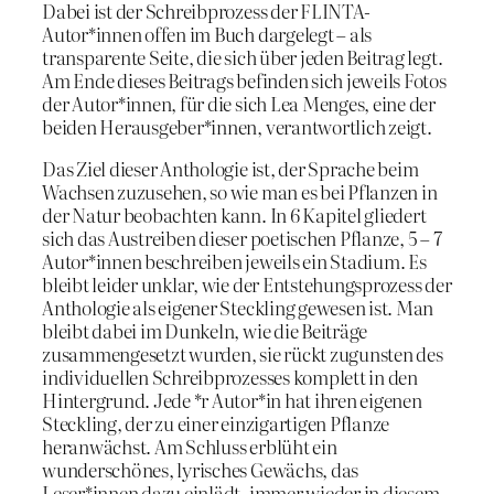
Dabei ist der Schreibprozess der FLINTA-
Autor*innen offen im Buch dargelegt – als
transparente Seite, die sich über jeden Beitrag legt.
Am Ende dieses Beitrags befinden sich jeweils Fotos
der Autor*innen, für die sich Lea Menges, eine der
beiden Herausgeber*innen, verantwortlich zeigt.
Das Ziel dieser Anthologie ist, der Sprache beim
Wachsen zuzusehen, so wie man es bei Pflanzen in
der Natur beobachten kann. In 6 Kapitel gliedert
sich das Austreiben dieser poetischen Pflanze, 5 – 7
Autor*innen beschreiben jeweils ein Stadium. Es
bleibt leider unklar, wie der Entstehungsprozess der
Anthologie als eigener Steckling gewesen ist. Man
bleibt dabei im Dunkeln, wie die Beiträge
zusammengesetzt wurden, sie rückt zugunsten des
individuellen Schreibprozesses komplett in den
Hintergrund. Jede *r Autor*in hat ihren eigenen
Steckling, der zu einer einzigartigen Pflanze
heranwächst. Am Schluss erblüht ein
wunderschönes, lyrisches Gewächs, das
Leser*innen dazu einlädt, immer wieder in diesem