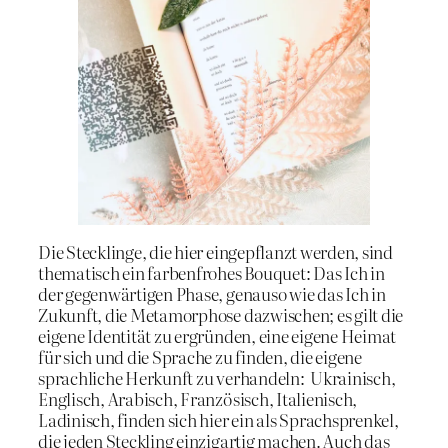
Die Stecklinge, die hier eingepflanzt werden, sind
thematisch ein farbenfrohes Bouquet: Das Ich in
der gegenwärtigen Phase, genauso wie das Ich in
Zukunft, die Metamorphose dazwischen; es gilt die
eigene Identität zu ergründen, eine eigene Heimat
für sich und die Sprache zu finden, die eigene
sprachliche Herkunft zu verhandeln: Ukrainisch,
Englisch, Arabisch, Französisch, Italienisch,
Ladinisch, finden sich hier ein als Sprachsprenkel,
die jeden Steckling einzigartig machen. Auch das