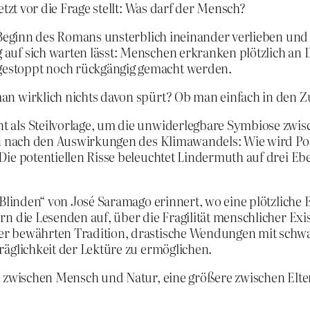
etzt vor die Frage stellt: Was darf der Mensch?
 Beginn des Romans unsterblich ineinander verlieben und v
auf sich warten lässt: Menschen erkranken plötzlich an D
estoppt noch rückgängig gemacht werden.
Ob man wirklich nichts davon spürt? Ob man einfach in den
t als Steilvorlage, um die unwiderlegbare Symbiose zw
en nach den Auswirkungen des Klimawandels: Wie wird Poli
Die potentiellen Risse beleuchtet Lindermuth auf drei Ebe
 Blinden“ von José Saramago erinnert, wo eine plötzliche
rn die Lesenden auf, über die Fragilität menschlicher E
der bewährten Tradition, drastische Wendungen mit sch
räglichkeit der Lektüre zu ermöglichen.
ße zwischen Mensch und Natur, eine größere zwischen Elte