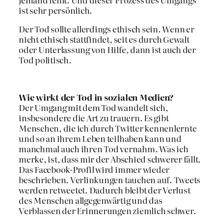
ist sehr persönlich.
Der Tod sollte allerdings ethisch sein. Wenn er
nicht ethisch stattfindet, seit es durch Gewalt
oder Unterlassung von Hilfe, dann ist auch der
Tod politisch.
Wie wirkt der Tod in sozialen Medien?
Der Umgang mit dem Tod wandelt sich,
insbesondere die Art zu trauern. Es gibt
Menschen, die ich durch Twitter kennenlernte
und so an ihrem Leben teilhaben kann und
manchmal auch ihren Tod vernahm. Was ich
merke, ist, dass mir der Abschied schwerer fällt.
Das Facebook-Profil wird immer wieder
beschrieben. Verlinkungen tauchen auf. Tweets
werden retweetet. Dadurch bleibt der Verlust
des Menschen allgegenwärtig und das
Verblassen der Erinnerungen ziemlich schwer.