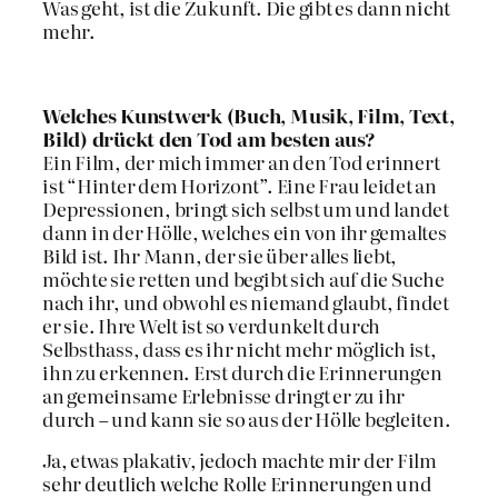
Was geht, ist die Zukunft. Die gibt es dann nicht
mehr.
Welches Kunstwerk (Buch, Musik, Film, Text,
Bild) drückt den Tod am besten aus?
Ein Film, der mich immer an den Tod erinnert
ist “Hinter dem Horizont”. Eine Frau leidet an
Depressionen, bringt sich selbst um und landet
dann in der Hölle, welches ein von ihr gemaltes
Bild ist. Ihr Mann, der sie über alles liebt,
möchte sie retten und begibt sich auf die Suche
nach ihr, und obwohl es niemand glaubt, findet
er sie. Ihre Welt ist so verdunkelt durch
Selbsthass, dass es ihr nicht mehr möglich ist,
ihn zu erkennen. Erst durch die Erinnerungen
an gemeinsame Erlebnisse dringt er zu ihr
durch – und kann sie so aus der Hölle begleiten.
Ja, etwas plakativ, jedoch machte mir der Film
sehr deutlich welche Rolle Erinnerungen und