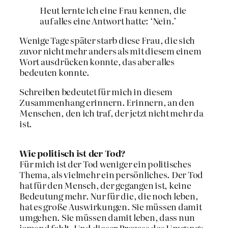
Heut lernte ich eine Frau kennen, die
auf alles eine Antwort hatte: ‘Nein.’
Wenige Tage später starb diese Frau, die sich
zuvor nicht mehr anders als mit diesem einem
Wort ausdrücken konnte, das aber alles
bedeuten konnte.
Schreiben bedeutet für mich in diesem
Zusammenhang erinnern. Erinnern, an den
Menschen, den ich traf, der jetzt nicht mehr da
ist.
Wie politisch ist der Tod?
Für mich ist der Tod weniger ein politisches
Thema, als vielmehr ein persönliches. Der Tod
hat für den Mensch, der gegangen ist, keine
Bedeutung mehr. Nur für die, die noch leben,
hat es große Auswirkungen. Sie müssen damit
umgehen. Sie müssen damit leben, dass nun
jemand fehlt. Und dieser Prozess des Umgangs