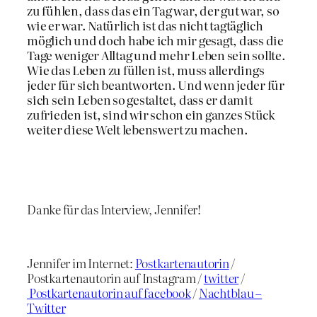
zu fühlen, dass das ein Tag war, der gut war, so
wie er war. Natürlich ist das nicht tagtäglich
möglich und doch habe ich mir gesagt, dass die
Tage weniger Alltag und mehr Leben sein sollte.
Wie das Leben zu füllen ist, muss allerdings
jeder für sich beantworten. Und wenn jeder für
sich sein Leben so gestaltet, dass er damit
zufrieden ist, sind wir schon ein ganzes Stück
weiter diese Welt lebenswert zu machen.
Danke für das Interview, Jennifer!
Jennifer im Internet:
Postkartenautorin
/
Postkartenautorin auf Instagram /
twitter
/
Postkartenautorin auf facebook
/
Nachtblau –
Twitter