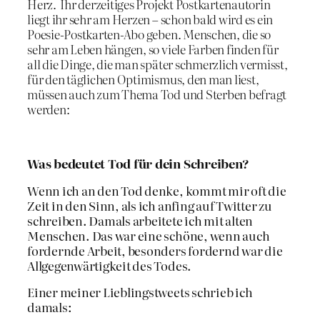
Herz. Ihr derzeitiges Projekt Postkartenautorin
liegt ihr sehr am Herzen – schon bald wird es ein
Poesie-Postkarten-Abo geben. Menschen, die so
sehr am Leben hängen, so viele Farben finden für
all die Dinge, die man später schmerzlich vermisst,
für den täglichen Optimismus, den man liest,
müssen auch zum Thema Tod und Sterben befragt
werden:
Was bedeutet Tod für dein Schreiben?
Wenn ich an den Tod denke, kommt mir oft die
Zeit in den Sinn, als ich anfing auf Twitter zu
schreiben. Damals arbeitete ich mit alten
Menschen. Das war eine schöne, wenn auch
fordernde Arbeit, besonders fordernd war die
Allgegenwärtigkeit des Todes.
Einer meiner Lieblingstweets schrieb ich
damals: