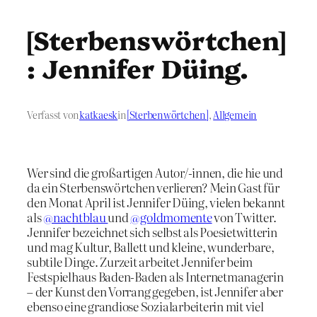
[Sterbenswörtchen]
: Jennifer Düing.
Verfasst von
katkaesk
in
[Sterbenwörtchen]
, 
Allgemein
Wer sind die großartigen Autor/-innen, die hie und
da ein Sterbenswörtchen verlieren? Mein Gast für
den Monat April ist Jennifer Düing, vielen bekannt
als
@nachtblau
und
@goldmomente
von Twitter.
Jennifer bezeichnet sich selbst als Poesietwitterin
und mag Kultur, Ballett und kleine, wunderbare,
subtile Dinge. Zurzeit arbeitet Jennifer beim
Festspielhaus Baden-Baden als Internetmanagerin
– der Kunst den Vorrang gegeben, ist Jennifer aber
ebenso eine grandiose Sozialarbeiterin mit viel