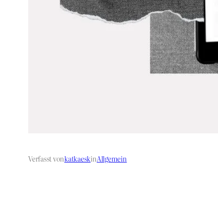
Verfasst von
katkaesk
in
Allgemein