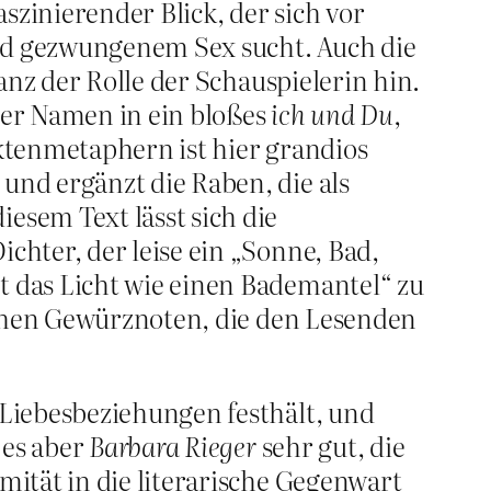
szinierender Blick, der sich vor
nd gezwungenem Sex sucht. Auch die
ganz der Rolle der Schauspielerin hin.
der Namen in ein bloßes
ich und Du
,
ktenmetaphern ist hier grandios
nd ergänzt die Raben, die als
sem Text lässt sich die
hter, der leise ein „Sonne, Bad,
 das Licht wie einen Bademantel“ zu
schen Gewürznoten, die den Lesenden
Liebesbeziehungen festhält, und
 es aber
Barbara Rieger
sehr gut, die
ität in die literarische Gegenwart