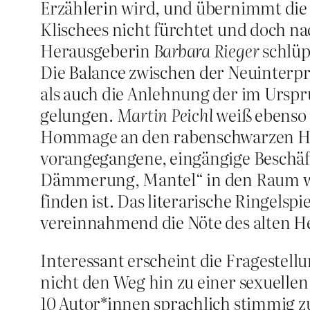
Erzählerin wird, und übernimmt die S
Klischees nicht fürchtet und doch 
Herausgeberin
Barbara Rieger
schlüp
Die Balance zwischen der Neuinterpr
als auch die Anlehnung der im Urspr
gelungen.
Martin Peichl
weiß ebenso 
Hommage an den rabenschwarzen Humor
vorangegangene, eingängige Beschäft
Dämmerung, Mantel“ in den Raum wirf
finden ist. Das literarische Ringel
vereinnahmend die Nöte des alten H
Interessant erscheint die Fragestel
nicht den Weg hin zu einer sexuellen
10 Autor*innen sprachlich stimmig z