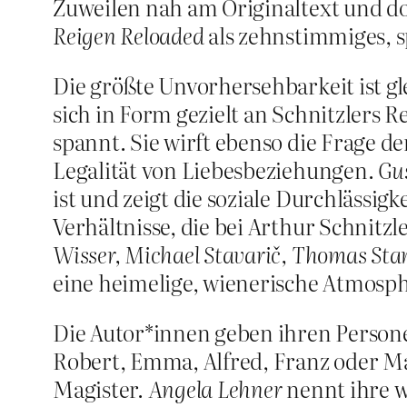
Zuweilen nah am Originaltext und do
Reigen Reloaded
als zehnstimmiges, s
Die größte Unvorhersehbarkeit ist g
sich in Form gezielt an Schnitzlers
spannt. Sie wirft ebenso die Frage 
Legalität von Liebesbeziehungen.
Gu
ist und zeigt die soziale Durchlässig
Verhältnisse, die bei Arthur Schnitz
Wisser, Michael Stavarič, Thomas Sta
eine heimelige, wienerische Atmosp
Die Autor*innen geben ihren Persone
Robert, Emma, Alfred, Franz oder Ma
Magister.
Angela Lehner
nennt ihre w