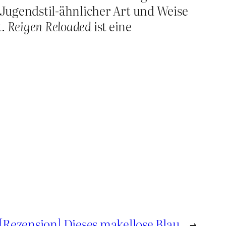
 Jugendstil-ähnlicher Art und Weise
t.
Reigen Reloaded
ist eine
[Rezension] Dieses makellose Blau.
→