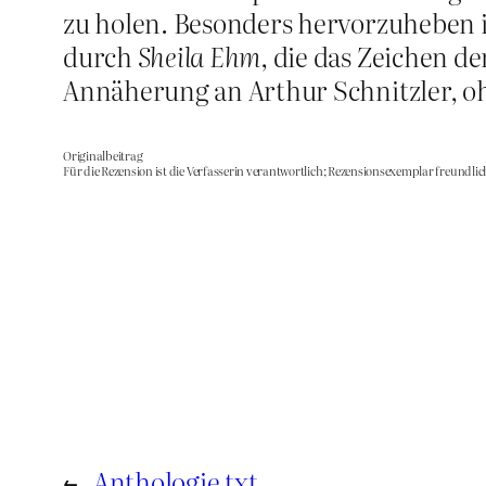
zu holen. Besonders hervorzuheben i
durch
Sheila Ehm
, die das Zeichen d
Annäherung an Arthur Schnitzler, oh
Originalbeitrag
Für die Rezension ist die Verfasserin verantwortlich; Rezensionsexemplar freundlic
←
Anthologie txt