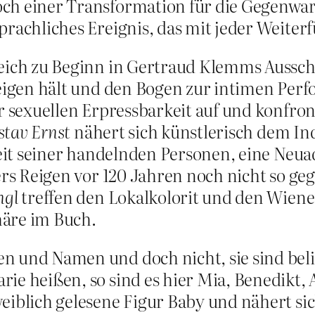
ch einer Transformation für die Gegenwar
prachliches Ereignis, das mit jeder Weite
leich zu Beginn in Gertraud Klemms Aussc
 Reigen hält und den Bogen zur intimen Per
der sexuellen Erpressbarkeit auf und konfr
stav Ernst
nähert sich künstlerisch dem In
keit seiner handelnden Personen, eine Neua
lers Reigen vor 120 Jahren noch nicht so g
ngl
treffen den Lokalkolorit und den Wien
häre im Buch.
n und Namen und doch nicht, sie sind belie
rie heißen, so sind es hier Mia, Benedikt
eiblich gelesene Figur Baby und nähert sich