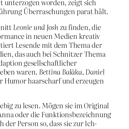
t unterzogen worden, zeigt sich
rführung Überraschungen parat hält.
hnitt
Leonie und Josh
zu finden, die
formance in neuen Medien kreativ
ontiert Lesende mit dem Thema der
dien, das auch bei Schnitzer Thema
daption gesellschaftlicher
egeben waren.
Bettina Balàka, Daniel
er Humor haarscharf und erzeugen
big zu lesen. Mögen sie im Original
, Anna oder die Funktionsbezeichnung
 der Person so, dass sie zur Ich-