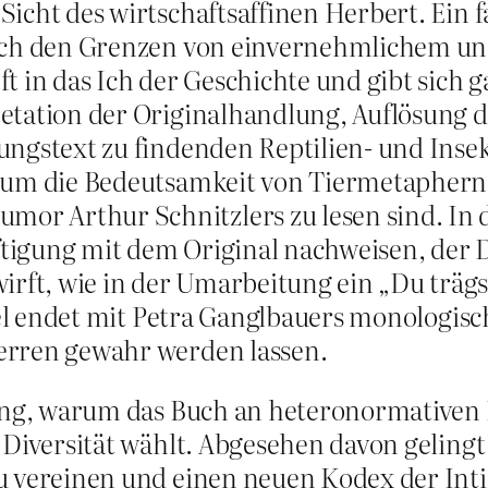
icht des wirtschaftsaffinen Herbert. Ein fa
nach den Grenzen von einvernehmlichem u
ft in das Ich der Geschichte und gibt sich 
etation der Originalhandlung, Auflösung 
ungstext zu findenden Reptilien- und Inse
um die Bedeutsamkeit von Tiermetaphern u
 Arthur Schnitzlers zu lesen sind. In die
igung mit dem Original nachweisen, der Dic
t, wie in der Umarbeitung ein „Du trägst
spiel endet mit Petra Ganglbauers monologi
erren gewahr werden lassen.
lung, warum das Buch an heteronormativen 
 Diversität wählt. Abgesehen davon gelingt
u vereinen und einen neuen Kodex der Intim