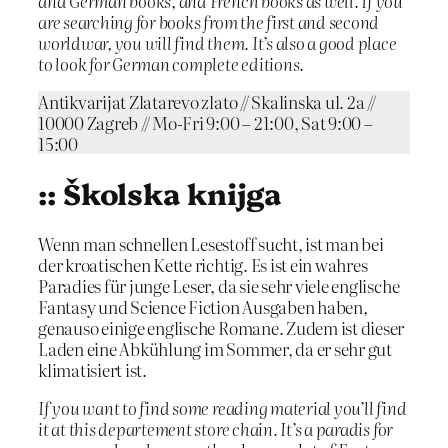
and German books, and French books as well. If you
are searching for books from the first and second
worldwar, you will find them. It’s also a good place
to look for German complete editions.
Antikvarijat Zlatarevo zlato // Skalinska ul. 2a //
10000 Zagreb // Mo-Fri 9:00 – 21:00, Sat 9:00 –
15:00
:: Školska knijga
Wenn man schnellen Lesestoff sucht, ist man bei
der kroatischen Kette richtig. Es ist ein wahres
Paradies für junge Leser, da sie sehr viele englische
Fantasy und Science Fiction Ausgaben haben,
genauso einige englische Romane. Zudem ist dieser
Laden eine Abkühlung im Sommer, da er sehr gut
klimatisiert ist.
If you want to find some reading material you’ll find
it at this departement store chain. It’s a paradis for