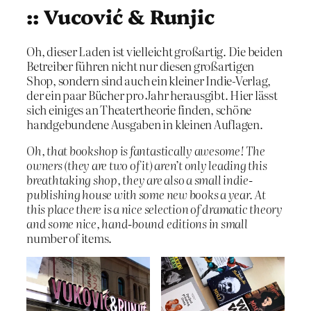
:: Vucović & Runjic
Oh, dieser Laden ist vielleicht großartig. Die beiden
Betreiber führen nicht nur diesen großartigen
Shop, sondern sind auch ein kleiner Indie-Verlag,
der ein paar Bücher pro Jahr herausgibt. Hier lässt
sich einiges an Theatertheorie finden, schöne
handgebundene Ausgaben in kleinen Auflagen.
Oh, that bookshop is fantastically awesome! The
owners (they are two of it) aren’t only leading this
breathtaking shop, they are also a small indie-
publishing house with some new books a year. At
this place there is a nice selection of dramatic theory
and some nice, hand-bound editions in small
number of items.