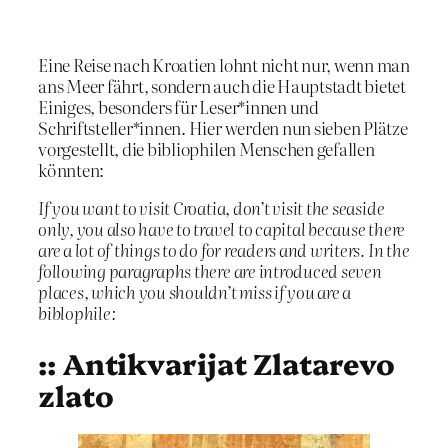
Eine Reise nach Kroatien lohnt nicht nur, wenn man
ans Meer fährt, sondern auch die Hauptstadt bietet
Einiges, besonders für Leser*innen und
Schriftsteller*innen. Hier werden nun sieben Plätze
vorgestellt, die bibliophilen Menschen gefallen
könnten:
If you want to visit Croatia, don’t visit the seaside
only, you also have to travel to capital because there
are a lot of things to do for readers and writers. In the
following paragraphs there are introduced seven
places, which you shouldn’t miss if you are a
biblophile:
:: Antikvarijat Zlatarevo
zlato