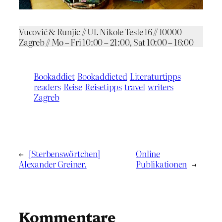
Vucović & Runjic // Ul. Nikole Tesle 16 // 10000
Zagreb // Mo – Fri 10:00 – 21:00, Sat 10:00 – 16:00
Bookaddict
Bookaddicted
Literaturtipps
readers
Reise
Reisetipps
travel
writers
Zagreb
←
[Sterbenswörtchen]
Online
Alexander Greiner.
Publikationen
→
Kommentare