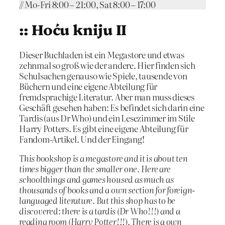
// Mo-Fri 8:00 – 21:00, Sat 8:00 – 17:00
:: Hoću kniju II
Dieser Buchladen ist ein Megastore und etwas
zehnmal so groß wie der andere. Hier finden sich
Schulsachen genauso wie Spiele, tausende von
Büchern und eine eigene Abteilung für
fremdsprachige Literatur. Aber man muss dieses
Geschäft gesehen haben: Es befindet sich darin eine
Tardis (aus Dr Who) und ein Lesezimmer im Stile
Harry Potters. Es gibt eine eigene Abteilung für
Fandom-Artikel. Und der Eingang!
This bookshop is a megastore and it is about ten
times bigger than the smaller one. Here are
schoolthings and games housed as much as
thousands of books and a own section for foreign-
languaged literature. But this shop has to be
discovered: there is a tardis (Dr Who!!!) and a
reading room (Harry Potter!!!). There is a own