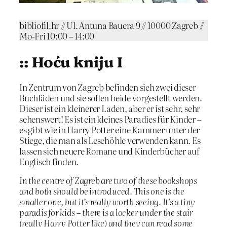
bibliofil.hr // Ul. Antuna Bauera 9 // 10000 Zagreb //
Mo-Fri 10:00 – 14:00
:: Hoću kniju I
In Zentrum von Zagreb befinden sich zwei dieser
Buchläden und sie sollen beide vorgestellt werden.
Dieser ist ein kleinerer Laden, aber er ist sehr, sehr
sehenswert! Es ist ein kleines Paradies für Kinder –
es gibt wie in Harry Potter eine Kammer unter der
Stiege, die man als Lesehöhle verwenden kann. Es
lassen sich neuere Romane und Kinderbücher auf
Englisch finden.
In the centre of Zagreb are two of these bookshops
and both should be introduced. This one is the
smaller one, but it’s really worth seeing. It’s a tiny
paradis for kids – there is a locker under the stair
(really Harry Potter like) and they can read some