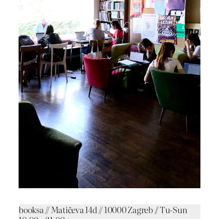
booksa // Matičeva 14d // 10000 Zagreb // Tu-Sun