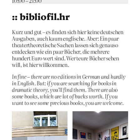
10:00 – 21:00
:: bibliofil.hr
Kurz und gut – es finden sich hier keine deutschen
Ausgaben, auch kaum englische. Aber: Ein paar
theatertheoretische Sachen lassen sich genauso
entdecken wie ein paar Bücher, die mehrere
hundert Euro wert sind. Wer teure Bücher sehen
will, ist hier willkommen.
In fine – there are no editions in German and hardly
in English. But: if you are searching for books in
dramatic theory, you’ll find them. There are also
some books, which are lot of bucks worth. If you
want to see some precious books, you are welcome.