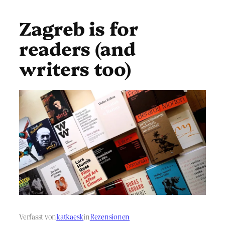
Zagreb is for
readers (and
writers too)
Verfasst von
katkaesk
in
Rezensionen