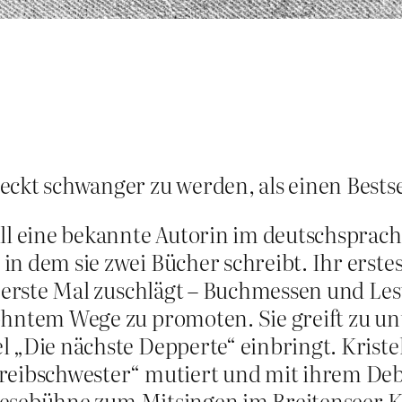
fleckt schwanger zu werden, als einen Bests
ill eine bekannte Autorin im deutschsprac
n dem sie zwei Bücher schreibt. Ihr erstes
s erste Mal zuschlägt – Buchmessen und Le
ohntem Wege zu promoten. Sie greift zu un
 „Die nächste Depperte“ einbringt. Kriste
reibschwester“ mutiert und mit ihrem Debüt
e Lesebühne zum Mitsingen im Breitenseer 