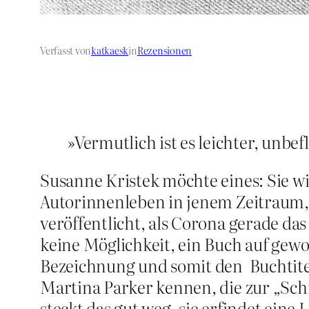
Verfasst von
katkaesk
in
Rezensionen
»Vermutlich ist es leichter, unbe
Susanne Kristek möchte eines: Sie w
Autorinnenleben in jenem Zeitraum, i
veröffentlicht, als Corona gerade da
keine Möglichkeit, ein Buch auf gew
Bezeichnung und somit den Buchtitel
Martina Parker kennen, die zur „Sch
steckt das gut weg, sie erfindet ein