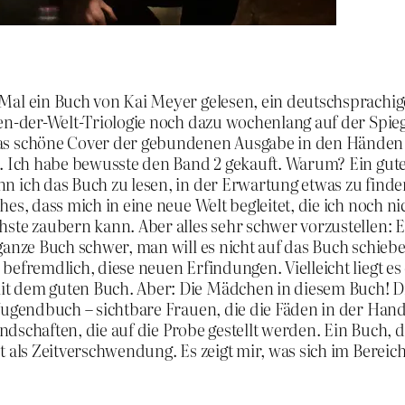
 Mal ein Buch von Kai Meyer gelesen, ein deutschsprachi
n-der-Welt-Triologie noch dazu wochenlang auf der Spiege
das schöne Cover der gebundenen Ausgabe in den Händen 
g. Ich habe bewusste den Band 2 gekauft. Warum? Ein gute
n ich das Buch zu lesen, in der Erwartung etwas zu finde
es, dass mich in eine neue Welt begleitet, die ich noch nic
ste zaubern kann. Aber alles sehr schwer vorzustellen: E
anze Buch schwer, man will es nicht auf das Buch schieben,
befremdlich, diese neuen Erfindungen. Vielleicht liegt es
it dem guten Buch. Aber: Die Mädchen in diesem Buch! D
Jugendbuch – sichtbare Frauen, die die Fäden in der Han
ndschaften, die auf die Probe gestellt werden. Ein Buch, das
t als Zeitverschwendung. Es zeigt mir, was sich im Berei