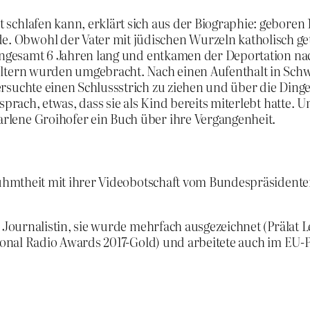
chlafen kann, erklärt sich aus der Biographie: geboren 19
Obwohl der Vater mit jüdischen Wurzeln katholisch getau
 ingesamt 6 Jahren lang und entkamen der Deportation nac
Eltern wurden umgebracht. Nach einen Aufenthalt in Sch
rsuchte einen Schlussstrich zu ziehen und über die Dinge
 sprach, etwas, dass sie als Kind bereits miterlebt hatte
lene Groihofer ein Buch über ihre Vergangenheit.
erühmtheit mit ihrer Videobotschaft vom Bundespräsidente
e Journalistin, sie wurde mehrfach ausgezeichnet (Prälat 
ational Radio Awards 2017-Gold) und arbeitete auch im EU