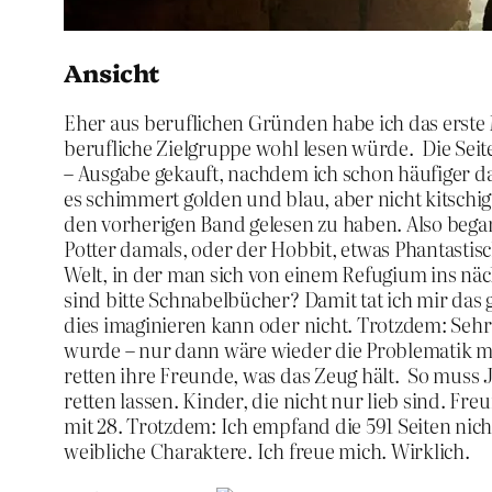
Ansicht
Eher aus beruflichen Gründen habe ich das erste
berufliche Zielgruppe wohl lesen würde. Die Seite
– Ausgabe gekauft, nachdem ich schon häufiger 
es schimmert golden und blau, aber nicht kitschi
den vorherigen Band gelesen zu haben. Also began
Potter damals, oder der Hobbit, etwas Phantastisch
Welt, in der man sich von einem Refugium ins näch
sind bitte Schnabelbücher? Damit tat ich mir das g
dies imaginieren kann oder nicht. Trotzdem: Sehr 
wurde – nur dann wäre wieder die Problematik m
retten ihre Freunde, was das Zeug hält. So muss 
retten lassen. Kinder, die nicht nur lieb sind. Freu
mit 28. Trotzdem: Ich empfand die 591 Seiten nich
weibliche Charaktere. Ich freue mich. Wirklich.