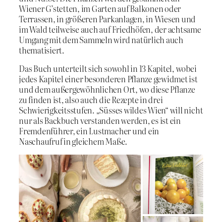
Wiener G’stetten, im Garten auf Balkonen oder
Terrassen, in größeren Parkanlagen, in Wiesen und
im Wald teilweise auch auf Friedhöfen, der achtsame
Umgang mit dem Sammeln wird natürlich auch
thematisiert.
Das Buch unterteilt sich sowohl in 13 Kapitel, wobei
jedes Kapitel einer besonderen Pflanze gewidmet ist
und dem außergewöhnlichen Ort, wo diese Pflanze
zu finden ist, also auch die Rezepte in drei
Schwierigkeitsstufen. „Süsses wildes Wien“ will nicht
nur als Backbuch verstanden werden, es ist ein
Fremdenführer, ein Lustmacher und ein
Naschaufruf in gleichem Maße.