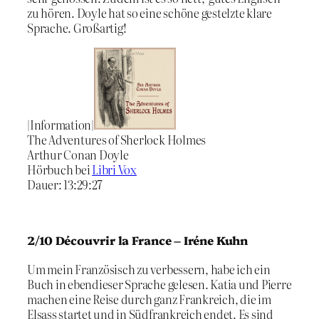
zu hören. Doyle hat so eine schöne gestelzte klare
Sprache. Großartig!
|Information|
The Adventures of Sherlock Holmes
Arthur Conan Doyle
Hörbuch bei
Libri Vox
Dauer: 13:29:27
2/10 Découvrir la France – Iréne Kuhn
Um mein Französisch zu verbessern, habe ich ein
Buch in ebendieser Sprache gelesen. Katia und Pierre
machen eine Reise durch ganz Frankreich, die im
Elsass startet und in Südfrankreich endet. Es sind