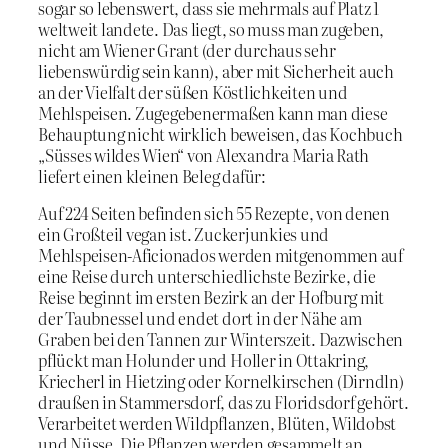
sogar so lebenswert, dass sie mehrmals auf Platz 1
weltweit landete. Das liegt, so muss man zugeben,
nicht am Wiener Grant (der durchaus sehr
liebenswürdig sein kann), aber mit Sicherheit auch
an der Vielfalt der süßen Köstlichkeiten und
Mehlspeisen. Zugegebenermaßen kann man diese
Behauptung nicht wirklich beweisen, das Kochbuch
„Süsses wildes Wien“ von Alexandra Maria Rath
liefert einen kleinen Beleg dafür:
Auf 224 Seiten befinden sich 55 Rezepte, von denen
ein Großteil vegan ist. Zuckerjunkies und
Mehlspeisen-Aficionados werden mitgenommen auf
eine Reise durch unterschiedlichste Bezirke, die
Reise beginnt im ersten Bezirk an der Hofburg mit
der Taubnessel und endet dort in der Nähe am
Graben bei den Tannen zur Winterszeit. Dazwischen
pflückt man Holunder und Holler in Ottakring,
Kriecherl in Hietzing oder Kornelkirschen (Dirndln)
draußen in Stammersdorf, das zu Floridsdorf gehört.
Verarbeitet werden Wildpflanzen, Blüten, Wildobst
und Nüsse. Die Pflanzen werden gesammelt an