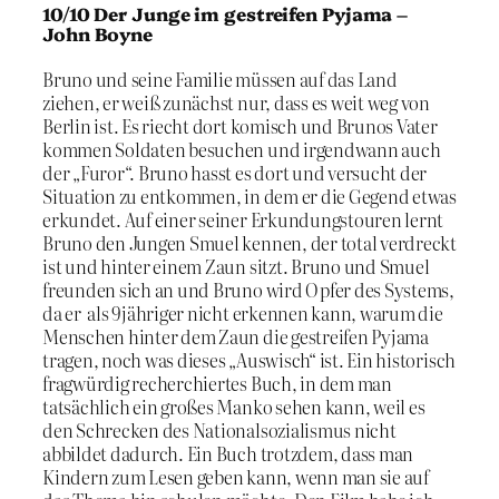
10/10 Der Junge im gestreifen Pyjama –
John Boyne
Bruno und seine Familie müssen auf das Land
ziehen, er weiß zunächst nur, dass es weit weg von
Berlin ist. Es riecht dort komisch und Brunos Vater
kommen Soldaten besuchen und irgendwann auch
der „Furor“. Bruno hasst es dort und versucht der
Situation zu entkommen, in dem er die Gegend etwas
erkundet. Auf einer seiner Erkundungstouren lernt
Bruno den Jungen Smuel kennen, der total verdreckt
ist und hinter einem Zaun sitzt. Bruno und Smuel
freunden sich an und Bruno wird Opfer des Systems,
da er als 9jähriger nicht erkennen kann, warum die
Menschen hinter dem Zaun die gestreifen Pyjama
tragen, noch was dieses „Auswisch“ ist. Ein historisch
fragwürdig recherchiertes Buch, in dem man
tatsächlich ein großes Manko sehen kann, weil es
den Schrecken des Nationalsozialismus nicht
abbildet dadurch. Ein Buch trotzdem, dass man
Kindern zum Lesen geben kann, wenn man sie auf