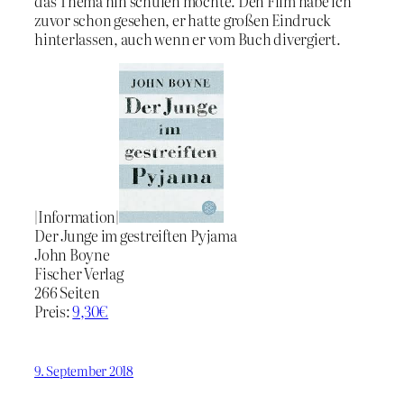
das Thema hin schulen möchte. Den Film habe ich
zuvor schon gesehen, er hatte großen Eindruck
hinterlassen, auch wenn er vom Buch divergiert.
|Information|
Der Junge im gestreiften Pyjama
John Boyne
Fischer Verlag
266 Seiten
Preis:
9,30€
9. September 2018