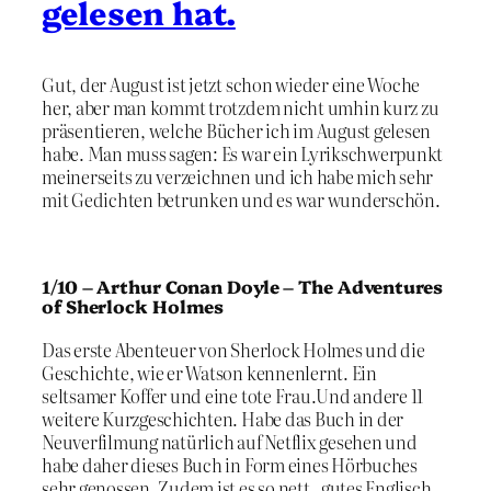
gelesen hat.
Gut, der August ist jetzt schon wieder eine Woche
her, aber man kommt trotzdem nicht umhin kurz zu
präsentieren, welche Bücher ich im August gelesen
habe. Man muss sagen: Es war ein Lyrikschwerpunkt
meinerseits zu verzeichnen und ich habe mich sehr
mit Gedichten betrunken und es war wunderschön.
1/10 – Arthur Conan Doyle – The Adventures
of Sherlock Holmes
Das erste Abenteuer von Sherlock Holmes und die
Geschichte, wie er Watson kennenlernt. Ein
seltsamer Koffer und eine tote Frau.Und andere 11
weitere Kurzgeschichten. Habe das Buch in der
Neuverfilmung natürlich auf Netflix gesehen und
habe daher dieses Buch in Form eines Hörbuches
sehr genossen. Zudem ist es so nett, gutes Englisch