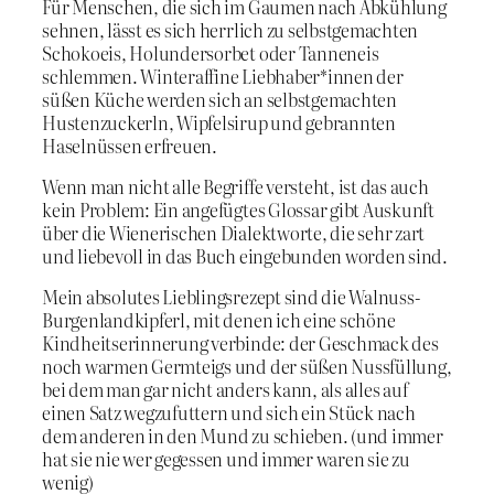
Für Menschen, die sich im Gaumen nach Abkühlung
sehnen, lässt es sich herrlich zu selbstgemachten
Schokoeis, Holundersorbet oder Tanneneis
schlemmen. Winteraffine Liebhaber*innen der
süßen Küche werden sich an selbstgemachten
Hustenzuckerln, Wipfelsirup und gebrannten
Haselnüssen erfreuen.
Wenn man nicht alle Begriffe versteht, ist das auch
kein Problem: Ein angefügtes Glossar gibt Auskunft
über die Wienerischen Dialektworte, die sehr zart
und liebevoll in das Buch eingebunden worden sind.
Mein absolutes Lieblingsrezept sind die Walnuss-
Burgenlandkipferl, mit denen ich eine schöne
Kindheitserinnerung verbinde: der Geschmack des
noch warmen Germteigs und der süßen Nussfüllung,
bei dem man gar nicht anders kann, als alles auf
einen Satz wegzufuttern und sich ein Stück nach
dem anderen in den Mund zu schieben. (und immer
hat sie nie wer gegessen und immer waren sie zu
wenig)