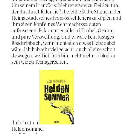
Um seinem Französischlehrer etwas zu Fleiß zu tun,
der ihn durchfallen ließ, beschließt die Statue in der
Heimatstadt seines Französischlehers zu köpfen und
ihm einen Kopf eines Wehrmachtssoldaten
aufzusetzen. Es kommt zu allerlei Trubel, Geldnot
und pure Verzweiflung. Und es wäre kein lustiges
Roadtripbuch, wenn nicht auch etwas Liebe dabei
wäre. Ich hab sehr viel gelacht, auch alleine schon
deswegen, weil ich froh bin, nicht mehr so blöd zu
sein wie zu Teenagerzeiten.
|Information|
Heldensommer