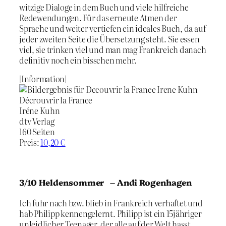
witzige Dialoge in dem Buch und viele hilfreiche
Redewendungen. Für das erneute Atmen der
Sprache und weiter vertiefen ein ideales Buch, da auf
jeder zweiten Seite die Übersetzung steht. Sie essen
viel, sie trinken viel und man mag Frankreich danach
definitiv noch ein bisschen mehr.
|Information|
Décrouvrir la France
Iréne Kuhn
dtv Verlag
160 Seiten
Preis:
10,20 €
3/10 Heldensommer – Andi Rogenhagen
Ich fuhr nach bzw. blieb in Frankreich verhaftet und
hab Philipp kennengelernt. Philipp ist ein 15jähriger
unleidlicher Teenager, der alle auf der Welt hasst.