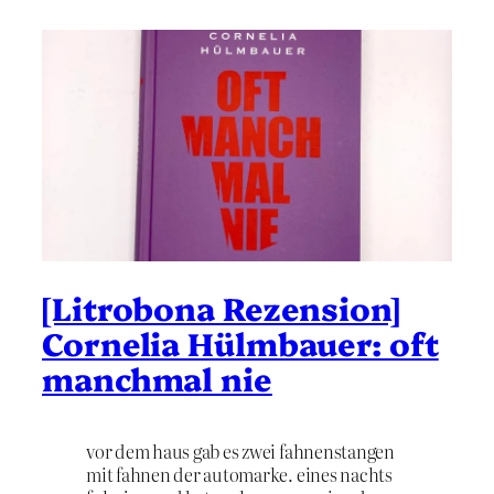
[Litrobona Rezension]
Cornelia Hülmbauer: oft
manchmal nie
vor dem haus gab es zwei fahnenstangen
mit fahnen der automarke. eines nachts