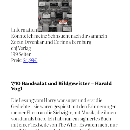
|Information|
Könnte ich meine Sehnsucht nach dir sammeln
Zoran Drvenkar und Corinna Bernburg
cbj Verlag
199 Seiten
Preis:
24,99€
7/10 Bandsalat und Bildgewitter – Harald
Vogl
Die Lesung vom Harry war super und erst die
Gedichte – sie waren gespickt mit den Erinnerungen
meiner Eltern an die Siebziger, mit Musik, die ihnen
von damals blieb. Ich hab nun ein signiertes Buch
mit einer Textzeile von The Who. Es waren nicht nur