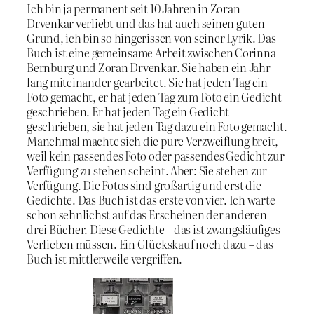
Ich bin ja permanent seit 10 Jahren in Zoran
Drvenkar verliebt und das hat auch seinen guten
Grund, ich bin so hingerissen von seiner Lyrik. Das
Buch ist eine gemeinsame Arbeit zwischen Corinna
Bernburg und Zoran Drvenkar. Sie haben ein Jahr
lang miteinander gearbeitet. Sie hat jeden Tag ein
Foto gemacht, er hat jeden Tag zum Foto ein Gedicht
geschrieben. Er hat jeden Tag ein Gedicht
geschrieben, sie hat jeden Tag dazu ein Foto gemacht.
Manchmal machte sich die pure Verzweiflung breit,
weil kein passendes Foto oder passendes Gedicht zur
Verfügung zu stehen scheint. Aber: Sie stehen zur
Verfügung. Die Fotos sind großartig und erst die
Gedichte. Das Buch ist das erste von vier. Ich warte
schon sehnlichst auf das Erscheinen der anderen
drei Bücher. Diese Gedichte – das ist zwangsläufiges
Verlieben müssen. Ein Glückskauf noch dazu – das
Buch ist mittlerweile vergriffen.