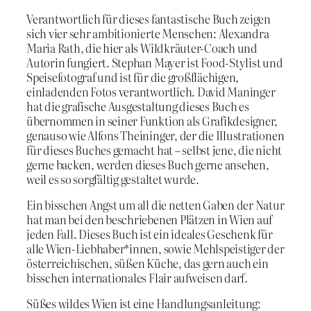
Verantwortlich für dieses fantastische Buch zeigen
sich vier sehr ambitionierte Menschen: Alexandra
Maria Rath, die hier als Wildkräuter-Coach und
Autorin fungiert. Stephan Mayer ist Food-Stylist und
Speisefotograf und ist für die großflächigen,
einladenden Fotos verantwortlich. David Maninger
hat die grafische Ausgestaltung dieses Buch es
übernommen in seiner Funktion als Grafikdesigner,
genauso wie Alfons Theininger, der die Illustrationen
für dieses Buches gemacht hat – selbst jene, die nicht
gerne backen, werden dieses Buch gerne ansehen,
weil es so sorgfältig gestaltet wurde.
Ein bisschen Angst um all die netten Gaben der Natur
hat man bei den beschriebenen Plätzen in Wien auf
jeden Fall. Dieses Buch ist ein ideales Geschenk für
alle Wien-Liebhaber*innen, sowie Mehlspeistiger der
österreichischen, süßen Küche, das gern auch ein
bisschen internationales Flair aufweisen darf.
Süßes wildes Wien ist eine Handlungsanleitung: