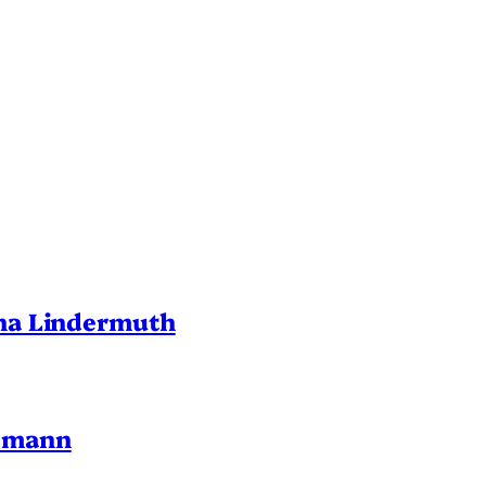
ina Lindermuth
nemann