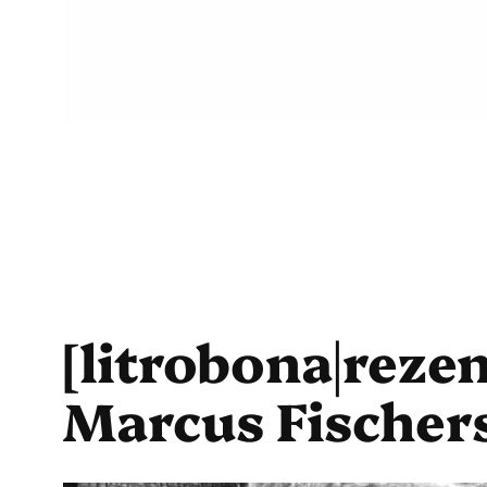
[litrobona|reze
Marcus Fischers