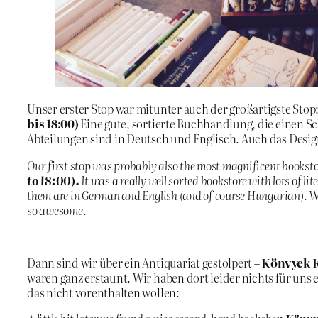
Unser erster Stop war mitunter auch der großartigste Stop
bis 18:00)
Eine gute, sortierte Buchhandlung, die einen Sc
Abteilungen sind in Deutsch und Englisch. Auch das Desig
Our first stop was probably also the most magnificent bookst
to 18:00).
It was a really well sorted bookstore with lots of li
them are in German and English (and of course Hungarian). We f
so awesome.
Dann sind wir über ein Antiquariat gestolpert –
Könvyek Kö
waren ganz erstaunt. Wir haben dort leider nichts für uns 
das nicht vorenthalten wollen: