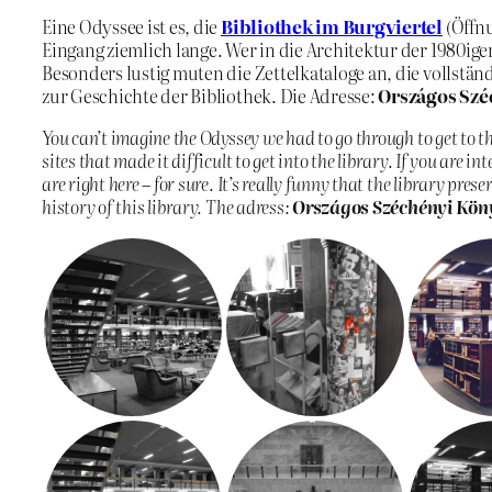
Eine Odyssee ist es, die
Bibliothek im Burgviertel
(Öffnu
Eingang ziemlich lange. Wer in die Architektur der 1980iger
Besonders lustig muten die Zettelkataloge an, die vollstän
zur Geschichte der Bibliothek. Die Adresse:
Országos Széc
You can’t imagine the Odyssey we had to go through to get to t
sites that made it difficult to get into the library. If you are 
are right here – for sure. It’s really funny that the library pre
history of this library. The adress:
Országos Széchényi Köny