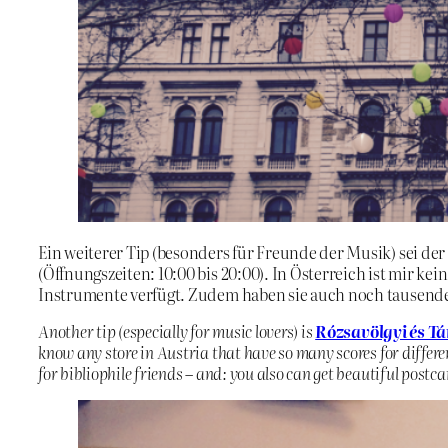
Ein weiterer Tip (besonders für Freunde der Musik) sei de
(Öffnungszeiten: 10:00 bis 20:00). In Österreich ist mir ke
Instrumente verfügt. Zudem haben sie auch noch tausende
Another tip (especially for music lovers) is
Rózsavölgyi és Tá
know any store in Austria that have so many scores for differ
for bibliophile friends – and: you also can get beautiful postca