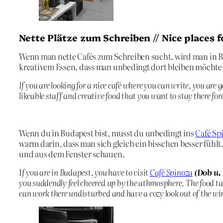
Nette Plätze zum Schreiben // Nice places f
Wenn man nette Cafés zum Schreiben sucht, wird man in Bud
kreativem Essen, dass man unbedingt dort bleiben möchte
If you are looking for a nice café where you can write, you are g
likeable staff and creative food that you want to stay there fo
Wenn du in Budapest bist, musst du unbedingt ins
Café Sp
warm darin, dass man sich gleich ein bisschen besser fühlt
und aus dem Fenster schauen.
I
f you are in Budapest, you have to visit
Café Spinoza
(
Dob u. 
you suddendly feel cheered up by the athmosphere. The food tas
can work there undisturbed and have a cozy look out of the w