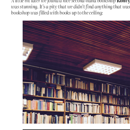
A little bit later we found a nice second-hand bookshop
Könvye
was stunning. It’s a pity that we didn’t find anything that was
bookshop was filled with books up to the ceiling: