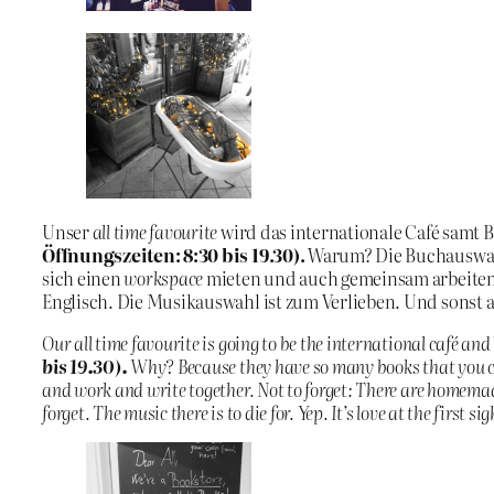
Unser
all time favourite
wird das internationale Café samt
Öffnungszeiten: 8:30 bis 19.30).
Warum? Die Buchauswahl 
sich einen
workspace
mieten und auch gemeinsam arbeiten u
Englisch. Die Musikauswahl ist zum Verlieben. Und sonst au
Our all time favourite is going to be the international café an
bis 19.30).
Why? Because they have so many books that you can
and work and write together. Not to forget: There are homemade
forget. The music there is to die for. Yep. It’s love at the first sig