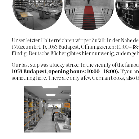
Unser letzter Halt erreichten wir per Zufall: In der Nähe
(
Múzeum krt. 17, 1053 Budapest, Öffnungszeiten: 10:00 – 18
fündig. Deutsche Bücher gibt es hier nur wenig, zudem ge
Our last stop was a lucky strike: In the vicinity of the fam
1053 Budapest, opening hours: 10:00 – 18:00
).
If you ar
something here. There are only a few German books, also t