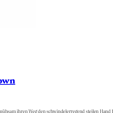
rown
ühsam ihren Weg den schwindelerregend steilen Hand hi