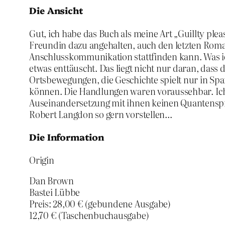
Die Ansicht
Gut, ich habe das Buch als meine Art „Guillty ple
Freundin dazu angehalten, auch den letzten Roman
Anschlusskommunikation stattfinden kann. Was ich
etwas enttäuscht. Das liegt nicht nur daran, das
Ortsbewegungen, die Geschichte spielt nur in Span
können. Die Handlungen waren voraussehbar. Ich v
Auseinandersetzung mit ihnen keinen Quantensprun
Robert Langdon so gern vorstellen…
Die Information
Origin
Dan Brown
Bastei Lübbe
Preis: 28,00 € (gebundene Ausgabe)
12,70 € (Taschenbuchausgabe)