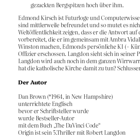
gezackten Bergspitzen hoch über ihm.
Edmond Kirsch ist Futurloge und Computerwissens
sind mittlerweile befreundet und so mutet es ni
Weltöffentlichkeit zeigen, dass er die Antwort a
vorbereitet, die er im gemeinsam mit Ambra Vida
Winston machen, Edmonds persönliche KI (= Künst
Offizier erschossen. Langdon sieht sich in seiner 
Langdon wird auch noch in dem ganzen Wirrwarr v
hat die katholische Kirche damit zu tun? Schlus
Der Autor
Dan Brown (*1964, in New Hampshire)
unterrichtete Englisch
bevor er Schriftsteller wurde
wurde Bestseller-Autor
mit dem Buch „The DaVinci Code“
Origin ist sein 5.Thriller mit Robert Langdon