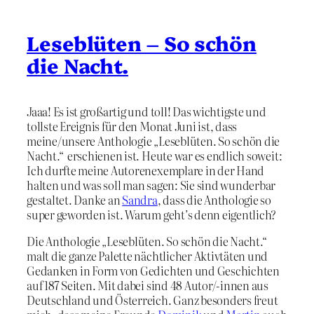
Leseblüten – So schön
die Nacht.
Jaaa! Es ist großartig und toll! Das wichtigste und
tollste Ereignis für den Monat Juni ist, dass
meine/unsere Anthologie „Leseblüten. So schön die
Nacht.“ erschienen ist. Heute war es endlich soweit:
Ich durfte meine Autorenexemplare in der Hand
halten und was soll man sagen: Sie sind wunderbar
gestaltet. Danke an
Sandra
, dass die Anthologie so
super geworden ist. Warum geht’s denn eigentlich?
Die Anthologie „Leseblüten. So schön die Nacht.“
malt die ganze Palette nächtlicher Aktivtäten und
Gedanken in Form von Gedichten und Geschichten
auf 187 Seiten. Mit dabei sind 48 Autor/-innen aus
Deutschland und Österreich. Ganz besonders freut