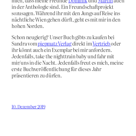
mich, dass meine Freunde
Dominik
und
Martin
auch
in der Anthologie sind. Ein Freundschaftprojekt
sozusagen. Während ihr mit den Jungs auf Reise ins
nächtliche Wien gehen dürft, geht es mit mir in den
hohen Norden.
Schon neugierig? Unser Buch gibts zu kaufen bei
Sandra vom
piepmatz Verlag
direkt im
Vertrieb
oder
ihr könnt auch ein Exemplar bei mir anfordern.
Jedenfalls, take the nighttrain baby und fahr mit
mir/uns in die Nacht. Jedenfalls freut es mich, meine
erste Buchveröffentlichung für dieses Jahr
präsentieren zu dürfen.
10. Dezember 2019