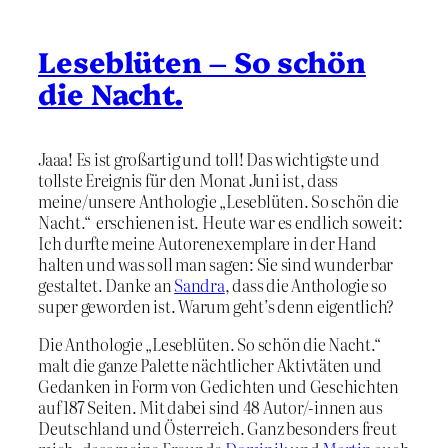
Leseblüten – So schön
die Nacht.
Jaaa! Es ist großartig und toll! Das wichtigste und
tollste Ereignis für den Monat Juni ist, dass
meine/unsere Anthologie „Leseblüten. So schön die
Nacht.“ erschienen ist. Heute war es endlich soweit:
Ich durfte meine Autorenexemplare in der Hand
halten und was soll man sagen: Sie sind wunderbar
gestaltet. Danke an
Sandra
, dass die Anthologie so
super geworden ist. Warum geht’s denn eigentlich?
Die Anthologie „Leseblüten. So schön die Nacht.“
malt die ganze Palette nächtlicher Aktivtäten und
Gedanken in Form von Gedichten und Geschichten
auf 187 Seiten. Mit dabei sind 48 Autor/-innen aus
Deutschland und Österreich. Ganz besonders freut