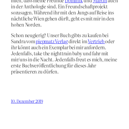
mich, dass meine Freunde
Dominik
und
Martin
auch
in der Anthologie sind. Ein Freundschaftprojekt
sozusagen. Während ihr mit den Jungs auf Reise ins
nächtliche Wien gehen dürft, geht es mit mir in den
hohen Norden.
Schon neugierig? Unser Buch gibts zu kaufen bei
Sandra vom
piepmatz Verlag
direkt im
Vertrieb
oder
ihr könnt auch ein Exemplar bei mir anfordern.
Jedenfalls, take the nighttrain baby und fahr mit
mir/uns in die Nacht. Jedenfalls freut es mich, meine
erste Buchveröffentlichung für dieses Jahr
präsentieren zu dürfen.
10. Dezember 2019