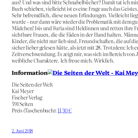
aus? Und was sind bitte Schnabelbücher? Damit tat ich mir
Buch schieben, vielleicht ist es eine Frage auch das Geiste
Sehr befremdlich, diese neuen Erfindungen. Vielleicht lieg
wurde – nur dann wäre wieder die Problematik mit dem gu
Mädchen! Isis und Furia sind Heldinnen und retten ihre 
sichtbare Frauen, die die Fäden in der Hand halten. Männe
Kinder, die nicht nur lieb sind. Freundschaften, die auf die
sicher lieber gelesen hätte, als jetzt mit 28. Trotzdem: Ich 
Zeitverschwendung. Es zeigt mir, was sich im Bereich von 
weibliche Charaktere. Ich freue mich. Wirklich.
Information
Die Seiten der Welt
Kai Meyer
Fischer Verlag
591 Seiten
Preis (Taschenbuch):
11,30 €
2. Juni 2018