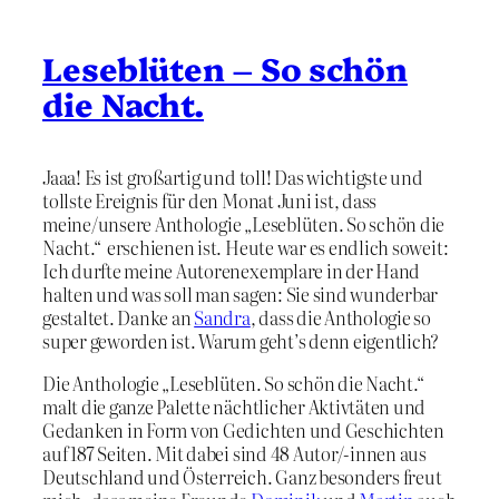
Leseblüten – So schön
die Nacht.
Jaaa! Es ist großartig und toll! Das wichtigste und
tollste Ereignis für den Monat Juni ist, dass
meine/unsere Anthologie „Leseblüten. So schön die
Nacht.“ erschienen ist. Heute war es endlich soweit:
Ich durfte meine Autorenexemplare in der Hand
halten und was soll man sagen: Sie sind wunderbar
gestaltet. Danke an
Sandra
, dass die Anthologie so
super geworden ist. Warum geht’s denn eigentlich?
Die Anthologie „Leseblüten. So schön die Nacht.“
malt die ganze Palette nächtlicher Aktivtäten und
Gedanken in Form von Gedichten und Geschichten
auf 187 Seiten. Mit dabei sind 48 Autor/-innen aus
Deutschland und Österreich. Ganz besonders freut