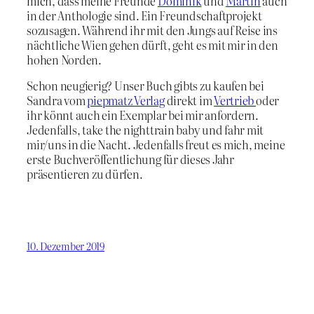
mich, dass meine Freunde
Dominik
und
Martin
auch
in der Anthologie sind. Ein Freundschaftprojekt
sozusagen. Während ihr mit den Jungs auf Reise ins
nächtliche Wien gehen dürft, geht es mit mir in den
hohen Norden.
Schon neugierig? Unser Buch gibts zu kaufen bei
Sandra vom
piepmatz Verlag
direkt im
Vertrieb
oder
ihr könnt auch ein Exemplar bei mir anfordern.
Jedenfalls, take the nighttrain baby und fahr mit
mir/uns in die Nacht. Jedenfalls freut es mich, meine
erste Buchveröffentlichung für dieses Jahr
präsentieren zu dürfen.
10. Dezember 2019